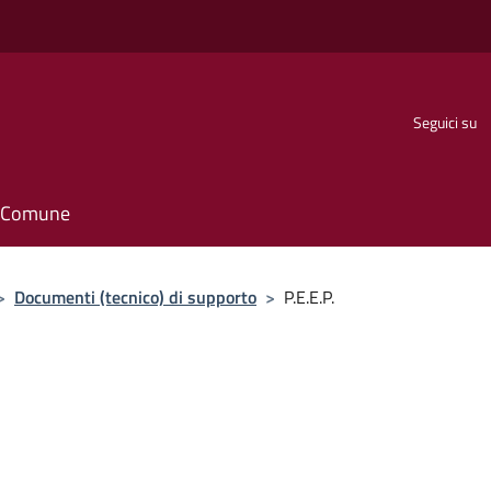
Seguici su
il Comune
>
Documenti (tecnico) di supporto
>
P.E.E.P.