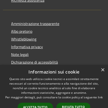
Richiesta assistenza
Amministrazione trasparente
Albo pretorio
Whistleblowing
Informativa privacy
Note legali
Dichiarazione di accessibilità
×
Obiettivi di accessibilità 2026
Informazioni sui cookie
Questo sito web utilizza cookie tecnici e assimilati strettamente
necessari al corretto funzionamento e alla navigazione del sito,
nonché un cookie tecnico analitico al solo fine di elaborare
informazioni statistiche, aggregate e anonime.
RSS
Copyright © 2026 • Comune di
Per maggiori dettagli, può consultare la cookie policy al seguente
link
Accessibilità
Rubano • Powered by
Privacy
Municipium
Accesso
•
RIFIUTA TUTTO
ACCETTA TUTTO