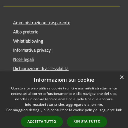
Amministrazione trasparente
Albo pretorio
Whistleblowing
Informativa privacy
Note legali
Dichiarazione di accessibilità
×
Obiettivi di accessibilità 2026
Informazioni sui cookie
Questo sito web utilizza cookie tecnici e assimilati strettamente
necessari al corretto funzionamento e alla navigazione del sito,
nonché un cookie tecnico analitico al solo fine di elaborare
informazioni statistiche, aggregate e anonime.
RSS
Copyright © 2026 • Comune di
Per maggiori dettagli, può consultare la cookie policy al seguente
link
Accessibilità
Rubano • Powered by
Privacy
Municipium
Accesso
•
RIFIUTA TUTTO
ACCETTA TUTTO
Cookie
redazione