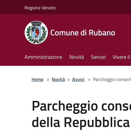
Salta al contenuto principale
Regione Veneto
Comune di Rubano
Amministrazione
Novità
Servizi
Vivere 
Home
>
Novità
>
Avvisi
>
Parcheggio consenti
Parcheggio conse
della Repubblica