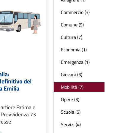
Commercio (3)
Comune (9)
Cultura (7)
Economia (1)
Emergenza (1)
lia:
Giovani (3)
efinitivo del
Mobilità (7)
a Emilia
Opere (3)
uartiere Fatima e
Scuola (5)
a Provvidenza 73
resse
Servizi (4)