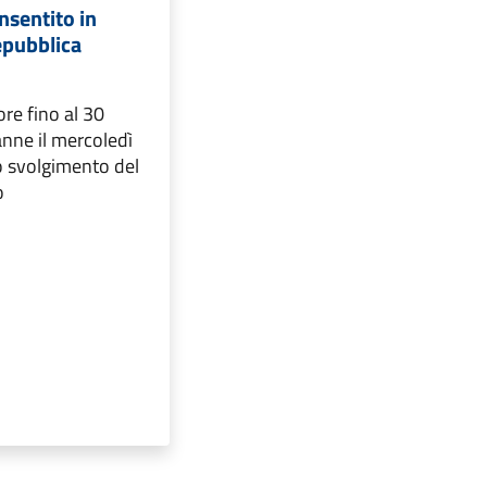
nsentito in
epubblica
ore fino al 30
nne il mercoledì
o svolgimento del
o