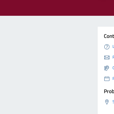
Cont
Prob