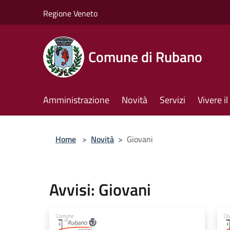
Salta al contenuto principale
Regione Veneto
Comune di Rubano
Amministrazione
Novità
Servizi
Vivere 
Home
>
Novità
>
Giovani
Avvisi: Giovani