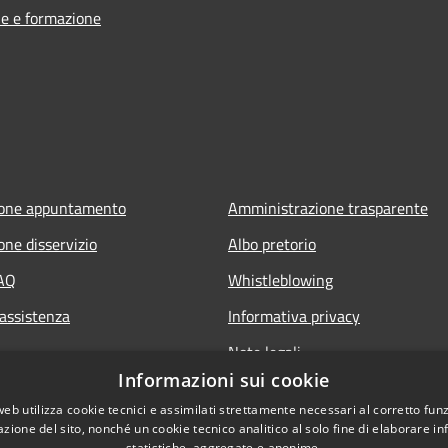
e e formazione
ione appuntamento
Amministrazione trasparente
one disservizio
Albo pretorio
FAQ
Whistleblowing
 assistenza
Informativa privacy
Note legali
Informazioni sui cookie
Dichiarazione di accessibilità
web utilizza cookie tecnici e assimilati strettamente necessari al corretto fu
Obiettivi di accessibilità 2026
azione del sito, nonché un cookie tecnico analitico al solo fine di elaborare i
statistiche, aggregate e anonime.