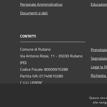
Personale Amministrativo
Educazion
Documenti e dati
CONTATTI
Comune di Rubano
Prenotaz
Via Antonio Rossi, 11 - 35030 Rubano
Segnalazi
(PD)
Leggi le 
Codice Fiscale: 80009970288
Richiesta
Partita IVA: 01740610280
C.U.U. UF8F8C
PEC:
rubano.pd@cert.ip-veneto.net
Questo sito 
Centralino Unico: 049 8739222
alla navig