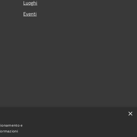
Luoghi
Eventi
×
nzionamento e
nformazioni