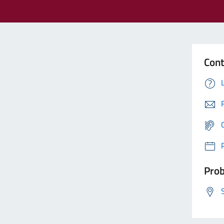
Cont
Prob