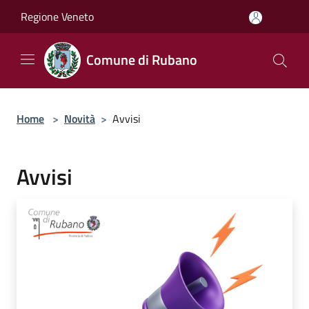
Salta al contenuto principale
Regione Veneto
Comune di Rubano
Home
>
Novità
>
Avvisi
Avvisi