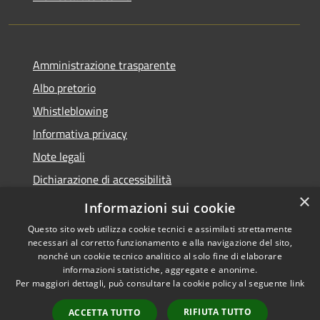
Amministrazione trasparente
Albo pretorio
Whistleblowing
Informativa privacy
Note legali
Dichiarazione di accessibilità
×
Obiettivi di accessibilità 2026
Informazioni sui cookie
Questo sito web utilizza cookie tecnici e assimilati strettamente
necessari al corretto funzionamento e alla navigazione del sito,
nonché un cookie tecnico analitico al solo fine di elaborare
informazioni statistiche, aggregate e anonime.
RSS
Copyright © 2026 • Comune di
Per maggiori dettagli, può consultare la cookie policy al seguente
link
Accessibilità
Rubano • Powered by
Privacy
Municipium
Accesso
•
RIFIUTA TUTTO
ACCETTA TUTTO